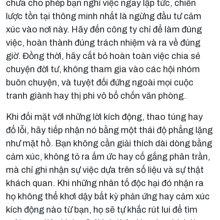
chưa cho phép bạn nghỉ việc ngay lập tức, chiến
lược tồn tại thông minh nhất là ngừng đầu tư cảm
xúc vào nơi này. Hãy đến công ty chỉ để làm đúng
việc, hoàn thành đúng trách nhiệm và ra về đúng
giờ. Đồng thời, hãy cắt bỏ hoàn toàn việc chia sẻ
chuyện đời tư, không tham gia vào các hội nhóm
buôn chuyện, và tuyệt đối đứng ngoài mọi cuộc
tranh giành hay thị phi vô bổ chốn văn phòng.
Khi đối mặt với những lời kích động, thao túng hay
đổ lỗi, hãy tiếp nhận nó bằng một thái độ phẳng lặng
như mặt hồ. Bạn không cần giải thích dài dòng bằng
cảm xúc, không tỏ ra ấm ức hay cố gắng phân trần,
mà chỉ ghi nhận sự việc dựa trên số liệu và sự thật
khách quan. Khi những nhân tố độc hại đó nhận ra
họ không thể khơi dậy bất kỳ phản ứng hay cảm xúc
kích động nào từ bạn, họ sẽ tự khắc rút lui để tìm