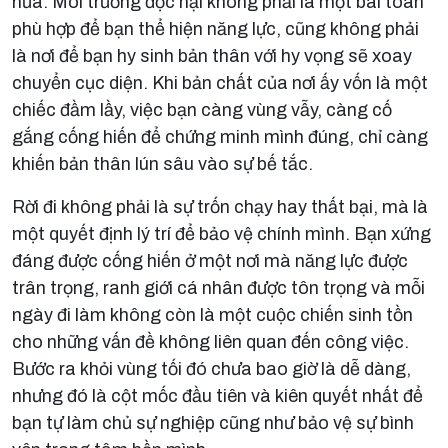
nữa. Môi trường độc hại không phải là một bài toán
phù hợp để bạn thể hiện năng lực, cũng không phải
là nơi để bạn hy sinh bản thân với hy vọng sẽ xoay
chuyển cục diện. Khi bản chất của nơi ấy vốn là một
chiếc đầm lầy, việc bạn càng vùng vẫy, càng cố
gắng cống hiến để chứng minh mình đúng, chỉ càng
khiến bản thân lún sâu vào sự bế tắc.
Rời đi không phải là sự trốn chạy hay thất bại, mà là
một quyết định lý trí để bảo vệ chính mình. Bạn xứng
đáng được cống hiến ở một nơi mà năng lực được
trân trọng, ranh giới cá nhân được tôn trọng và mỗi
ngày đi làm không còn là một cuộc chiến sinh tồn
cho những vấn đề không liên quan đến công việc.
Bước ra khỏi vùng tối đó chưa bao giờ là dễ dàng,
nhưng đó là cột mốc đầu tiên và kiên quyết nhất để
bạn tự làm chủ sự nghiệp cũng như bảo vệ sự bình