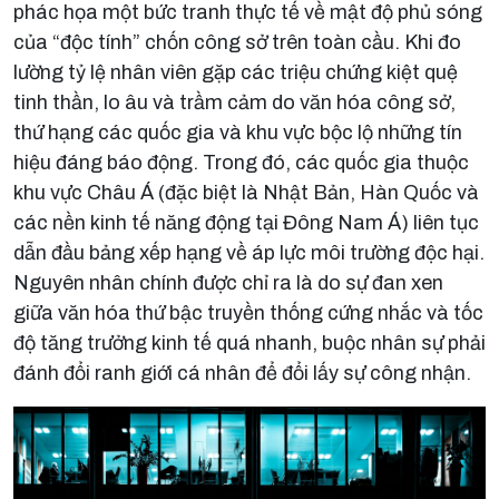
phác họa một bức tranh thực tế về mật độ phủ sóng
của “độc tính” chốn công sở trên toàn cầu. Khi đo
lường tỷ lệ nhân viên gặp các triệu chứng kiệt quệ
tinh thần, lo âu và trầm cảm do văn hóa công sở,
thứ hạng các quốc gia và khu vực bộc lộ những tín
hiệu đáng báo động. Trong đó, các quốc gia thuộc
khu vực Châu Á (đặc biệt là Nhật Bản, Hàn Quốc và
các nền kinh tế năng động tại Đông Nam Á) liên tục
dẫn đầu bảng xếp hạng về áp lực môi trường độc hại.
Nguyên nhân chính được chỉ ra là do sự đan xen
giữa văn hóa thứ bậc truyền thống cứng nhắc và tốc
độ tăng trưởng kinh tế quá nhanh, buộc nhân sự phải
đánh đổi ranh giới cá nhân để đổi lấy sự công nhận.