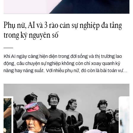
Phụ nữ, AI và 3 rào cản sự nghiệp đa tầng
trong kỷ nguyên số
Khi AI ngày càng hiện diện trong đời sống và thị trường lao
động, câu chuyện sự nghiệp không còn chỉ xoay quanh kỹ
năng hay năng suất. Với nhiều phụ nữ, đó còn là bài toán vượt
qua những rào cản đan xen giữa công nghệ, cơ hội và các
khuôn mẫu đã ăn sâu trong cấu trúc xã hội.