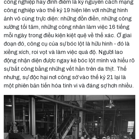
công nghiệp hay đỉnh điểm là kỷ nguyên cách mạng
công nghiệp vào thế kỷ 19 hiện lên với những hình
ảnh vô cùng trực diện: những đồn điền, những công
xưởng tối tăm, những công nhân làm việc 16 tiếng
mỗi ngày trong điều kiện kiệt quệ về thể xác. Ở giai
đoạn đó, công cụ của sự bóc lột là hữu hình - đó là
xiềng xích, roi vọt và làm việc quá độ. Người lao
động nhận diện được ngay kẻ bóc lột mình và hiểu rõ
sự bất công bằng những vết hằn trên da thịt. Thế
nhưng, sự độc hại nơi công sở vào thế kỷ 21 lại là
một phiên bản tiến hóa tinh vi và đáng sợ hơn nhiều.