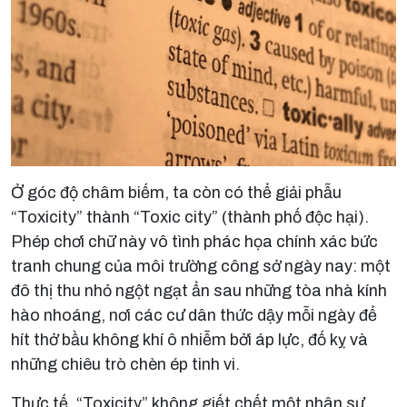
Ở góc độ châm biếm, ta còn có thể giải phẫu
“Toxicity” thành “Toxic city” (thành phố độc hại).
Phép chơi chữ này vô tình phác họa chính xác bức
tranh chung của môi trường công sở ngày nay: một
đô thị thu nhỏ ngột ngạt ẩn sau những tòa nhà kính
hào nhoáng, nơi các cư dân thức dậy mỗi ngày để
hít thở bầu không khí ô nhiễm bởi áp lực, đố kỵ và
những chiêu trò chèn ép tinh vi.
Thực tế, “Toxicity” không giết chết một nhân sự