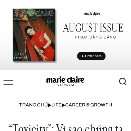
TRANG CHỦ
LIFE
CAREER & GROWTH
“Toxicity”: Vì sao chúng ta