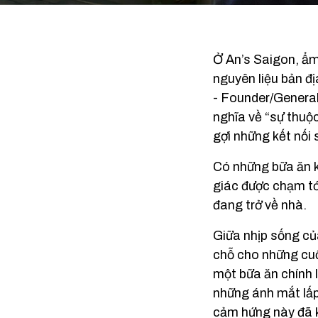
Ở An’s Saigon, ẩm
nguyên liệu bản 
- Founder/General
nghĩa về “sự thuộc
gợi những kết nối 
Có những bữa ăn kh
giác được chạm tớ
đang trở về nhà.
Giữa nhịp sống củ
chỗ cho những cuộ
một bữa ăn chính 
những ánh mắt lấp
cảm hứng này đã k