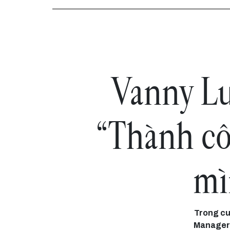
Vanny Lư
“Thành cô
mì
Trong cu
Manager 