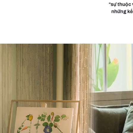
“sự thuộc 
những kết