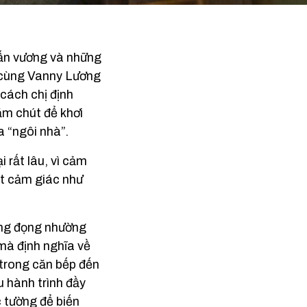
vấn vương và những
 cùng Vanny Lương
cách chị định
hăm chút để khơi
a “ngôi nhà”.
 rất lâu, vì cảm
ột cảm giác như
ưng đọng nhường
mà định nghĩa về
 trong căn bếp đến
 hành trình đầy
 tường để biến