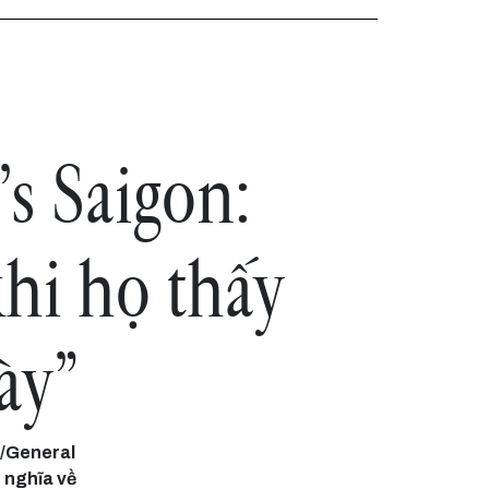
s Saigon:
hi họ thấy
ày”
r/General
 nghĩa về