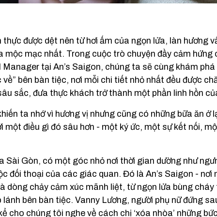
 thực được dệt nên từ hơi ấm của ngọn lửa, làn hương 
địa mộc mạc nhất. Trong cuộc trò chuyện đầy cảm hứng
 Manager tại An’s Saigon, chúng ta sẽ cùng khám phá 
 về” bên bàn tiệc, nơi mỗi chi tiết nhỏ nhất đều được c
sâu sắc, đưa thực khách trở thành một phần linh hồn củ
iến ta nhớ vì hương vị nhưng cũng có những bữa ăn ở lại
i một điều gì đó sâu hơn - một ký ức, một sự kết nối, m
a Sài Gòn, có một góc nhỏ nơi thời gian dường như ng
c đối thoại của các giác quan. Đó là An’s Saigon - nơi 
là dòng chảy cảm xúc mãnh liệt, từ ngọn lửa bùng cháy
 lánh bên bàn tiệc. Vanny Lương, người phụ nữ đứng sau
ể cho chúng tôi nghe về cách chị ‘xóa nhòa’ những bức