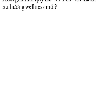
xu hướng wellness mới?
Để duy trì một hệ tiêu hóa khỏe mạnh, nhiều người đang tìm
đến phương pháp “30-30-3”, phương pháp khuyến khích tập
trung vào ba yếu tố chính trong chế độ ăn: protein, probiotic
và chất xơ.