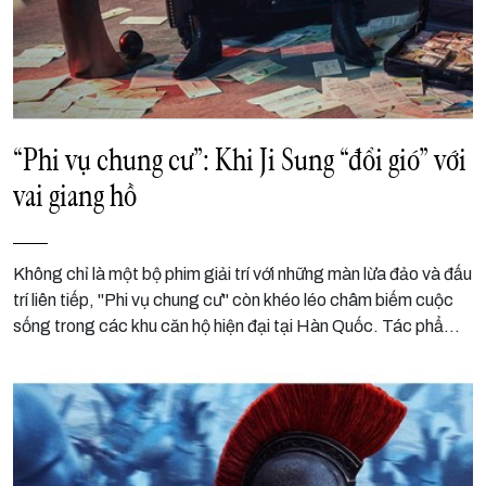
“Phi vụ chung cư”: Khi Ji Sung “đổi gió” với
vai giang hồ
Không chỉ là một bộ phim giải trí với những màn lừa đảo và đấu
trí liên tiếp, "Phi vụ chung cư" còn khéo léo châm biếm cuộc
sống trong các khu căn hộ hiện đại tại Hàn Quốc. Tác phẩm
ghi điểm nhờ kịch bản duyên dáng, nhịp phim cuốn hút và diễn
xuất của Ji Sung.