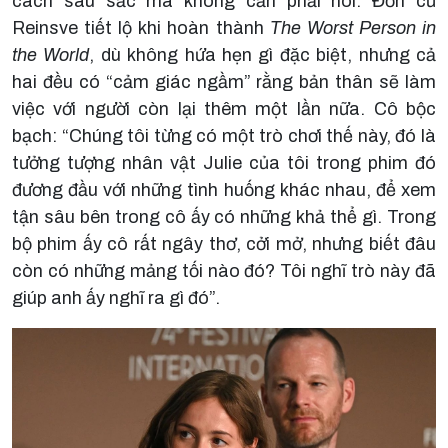
cách sâu sắc mà không cần phải nói. Đơn cử
Reinsve tiết lộ khi hoàn thành
The Worst Person in
the World
, dù không hứa hẹn gì đặc biệt, nhưng cả
hai đều có “cảm giác ngầm” rằng bản thân sẽ làm
việc với người còn lại thêm một lần nữa. Cô bộc
bạch: “Chúng tôi từng có một trò chơi thế này, đó là
tưởng tượng nhân vật Julie của tôi trong phim đó
đương đầu với những tình huống khác nhau, để xem
tận sâu bên trong cô ấy có những khả thể gì. Trong
bộ phim ấy cô rất ngây thơ, cởi mở, nhưng biết đâu
còn có những mảng tối nào đó? Tôi nghĩ trò này đã
giúp anh ấy nghĩ ra gì đó”.