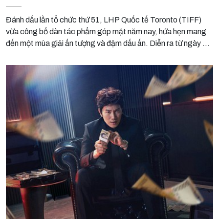
Đánh dấu lần tổ chức thứ 51, LHP Quốc tế Toronto (TIFF)
vừa công bố dàn tác phẩm góp mặt năm nay, hứa hẹn mang
đến một mùa giải ấn tượng và đậm dấu ấn. Diễn ra từ ngày 10
đến 20 tháng 9, lần tổ chức này ghi nhận sự góp mặt của
nhiều tên tuổi gạo cội, từ đó hình thành nên một thế trận vô
cùng gây cấn.