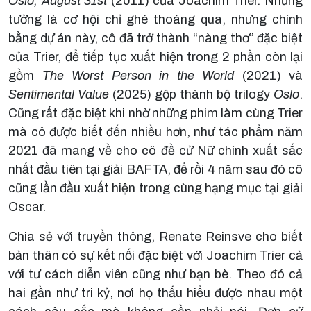
Oslo, August 31st
(2011) của Joachim Trier. Những
tưởng là cơ hội chỉ ghé thoáng qua, nhưng chính
bằng dự án này, cô đã trở thành “nàng thơ” đặc biệt
của Trier, để tiếp tục xuất hiện trong 2 phần còn lại
gồm
The Worst Person in the World
(2021) và
Sentimental Value
(2025) gộp thành bộ trilogy
Oslo
.
Cũng rất đặc biệt khi nhờ những phim làm cùng Trier
mà cô được biết đến nhiều hơn, như tác phẩm năm
2021 đã mang về cho cô đề cử Nữ chính xuất sắc
nhất đầu tiên tại giải BAFTA, để rồi 4 năm sau đó cô
cũng lần đầu xuất hiện trong cùng hạng mục tại giải
Oscar.
Chia sẻ với truyền thông, Renate Reinsve cho biết
bản thân có sự kết nối đặc biệt với Joachim Trier cả
với tư cách diễn viên cũng như bạn bè. Theo đó cả
hai gần như tri kỷ, nơi họ thấu hiểu được nhau một