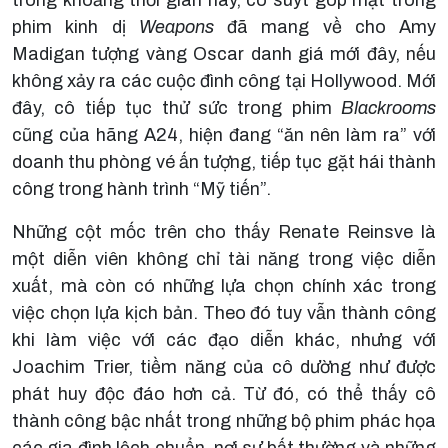
phim kinh dị
Weapons
đã mang về cho Amy
Madigan tượng vàng Oscar danh giá mới đây, nếu
không xảy ra các cuộc đình công tại Hollywood. Mới
đây, cô tiếp tục thử sức trong phim
Blackrooms
cũng của hãng A24, hiện đang “ăn nên làm ra” với
doanh thu phòng vé ấn tượng, tiếp tục gặt hái thành
công trong hành trình “Mỹ tiến”.
Những cột mốc trên cho thấy Renate Reinsve là
một diễn viên không chỉ tài năng trong việc diễn
xuất, mà còn có những lựa chọn chính xác trong
việc chọn lựa kịch bản. Theo đó tuy vẫn thành công
khi làm việc với các đạo diễn khác, nhưng với
Joachim Trier, tiềm năng của cô dường như được
phát huy độc đáo hơn cả. Từ đó, có thể thấy cô
thành công bậc nhất trong những bộ phim phác họa
các gia đình lệch chuẩn, nơi sự bất thường và những