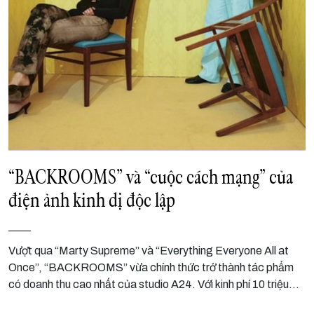
“BACKROOMS” và “cuộc cách mạng” của
điện ảnh kinh dị độc lập
Vượt qua “Marty Supreme” và “Everything Everyone All at
Once”, “BACKROOMS” vừa chính thức trở thành tác phẩm
có doanh thu cao nhất của studio A24. Với kinh phí 10 triệu
USD, bộ phim đã mang về biên lợi nhuận khổng lồ, khi sau 10