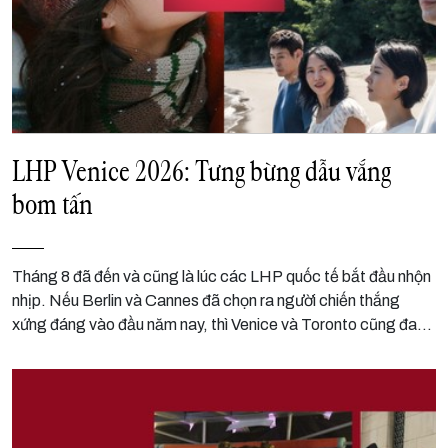
LHP Venice 2026: Tưng bừng dẫu vắng
bom tấn
Tháng 8 đã đến và cũng là lúc các LHP quốc tế bắt đầu nhộn
nhịp. Nếu Berlin và Cannes đã chọn ra người chiến thắng
xứng đáng vào đầu năm nay, thì Venice và Toronto cũng đang
trên đà khép lại danh sách những tác phẩm nghệ thuật nổi bật
của năm 2026. Sau cùng, đâu là tác phẩm sẽ được vinh
danh?