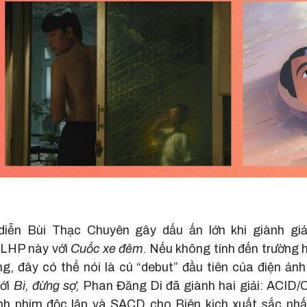
iễn Bùi Thạc Chuyên gây dấu ấn lớn khi giành giả
 LHP này với
Cuốc xe đêm
. Nếu không tính đến trường
, đây có thể nói là cú “debut” đầu tiên của điện ảnh 
với
Bi, đừng sợ,
Phan Đăng Di đã giành hai giải: ACID/
h phim độc lập và SACD cho Biên kịch xuất sắc nh