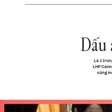
Dấu 
Là 1 tron
LHP Canne
cũng mo