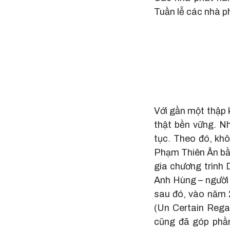
Tuần lễ các nhà p
Với gần một thập k
thật bền vững. Nh
tục. Theo đó, kh
Phạm Thiên Ân b
gia chương trình 
Anh Hùng – người 
sau đó, vào năm 
(Un Certain Rega
cũng đã góp phần 