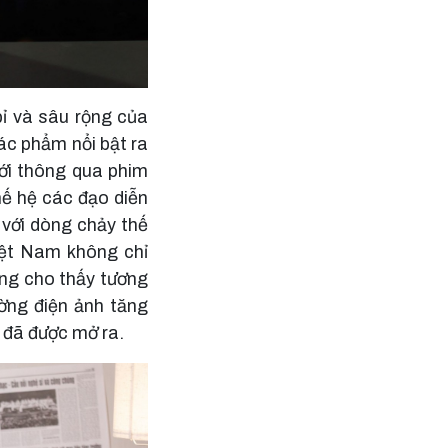
ỉ và sâu rộng của
ác phẩm nổi bật ra
ới thông qua phim
hế hệ các đạo diễn
 với dòng chảy thế
Việt Nam không chỉ
ang cho thấy tương
ường điện ảnh tăng
 đã được mở ra.