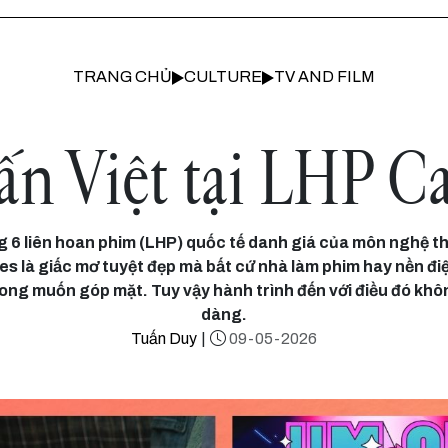
TRANG CHỦ
CULTURE
TV AND FILM
ấn Việt tại LHP C
g 6 liên hoan phim (LHP) quốc tế danh giá của môn nghệ th
s là giấc mơ tuyệt đẹp mà bất cứ nhà làm phim hay nền đi
ng muốn góp mặt. Tuy vậy hành trình đến với điều đó khô
dàng.
Tuấn Duy
|
09-05-2026