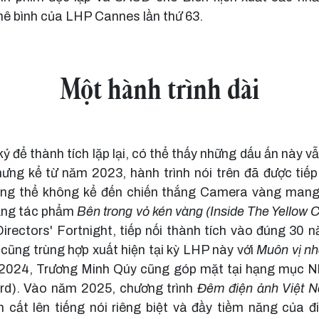
hê bình của LHP Cannes lần thứ 63.
Một hành trình dài
ỷ để thành tích lặp lại, có thể thấy những dấu ấn này v
ưng kể từ năm 2023, hành trình nói trên đã được tiếp
ông thể không kể đến chiến thắng Camera vàng mang t
ằng tác phẩm
Bên trong vỏ kén vàng (Inside The Yellow 
Directors' Fortnight, tiếp nối thành tích vào đúng 30 
cũng trùng hợp xuất hiện tại kỳ LHP này với
Muôn vị nh
2024, Trương Minh Qúy cũng góp mặt tại hạng mục 
rd). Vào năm 2025, chương trình
Đêm điện ảnh Việt 
cất lên tiếng nói riêng biệt và đầy tiềm năng của đ