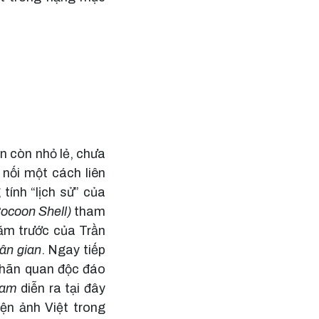
ẫn còn nhỏ lẻ, chưa
 nối một cách liên
ính “lịch sử” của
Cocoon Shell)
tham
năm trước của Trần
ân gian
. Ngay tiếp
Nhãn quan độc đáo
Nam
diễn ra tại đây
iện ảnh Việt trong