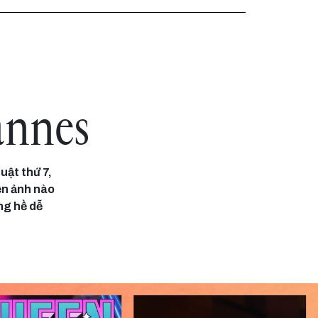
annes
uật thứ 7,
ện ảnh nào
ng hề dễ