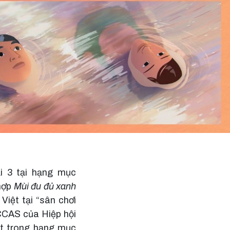
i 3 tại hạng mục
 hợp
Mùi đu đủ xanh
Việt tại “sân chơi
CCAS của Hiệp hội
ất trong hạng mục