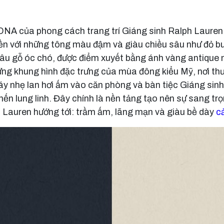
DNA của phong cách trang trí Giáng sinh Ralph Lauren
iền với những tông màu đậm và giàu chiều sâu như đỏ b
nâu gỗ óc chó, được điểm xuyết bằng ánh vàng antiqu
ững khung hình đặc trưng của mùa đông kiểu Mỹ, nơi thư
háy nhẹ lan hơi ấm vào căn phòng và bàn tiệc Giáng sin
nến lung linh. Đây chính là nền tảng tạo nên sự sang tr
Lauren hướng tới: trầm ấm, lãng mạn và giàu bề dày
c