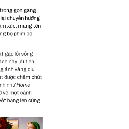
g trọng gọn gàng
 lại chuyển hướng
cảm xúc, mang tên
ng bộ phim cổ
ắt gặp lối sống
ch này ưu tiên
ng ánh vàng dịu
iết được chăm chút
inh như
Home
ở về một cảnh
yết bằng len cùng