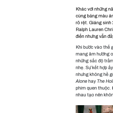
Khác với những nă
cùng bảng màu ánh
rõ rệt. Giáng sin
Ralph Lauren Chr
điển nhưng vẫn đầ
Khi bước vào thế g
mang âm hưởng ol
những sắc độ trầm
nhẹ. Sự kết hợp ấ
nhưng không hề gư
Alone
hay
The Hol
phim quen thuộc. 
nhau tạo nên khôn