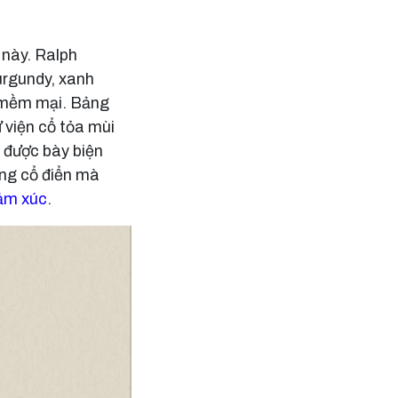
 này. Ralph
urgundy, xanh
e mềm mại. Bảng
 viện cổ tỏa mùi
h được bày biện
ọng cổ điển mà
ảm xúc
.