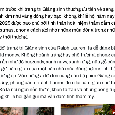
m trước khi trang trí Giáng sinh thường ưu tiên vẻ san
 kim như vàng đồng hay bạc, không khí lễ hội năm nay
h 2025 được bao phủ bởi tinh thần hoài niệm thấm đẫm 
istmas
, phong cách gợi nhớ những mùa đông trong nhữ
y thời thượng.
iới trang trí Giáng sinh của Ralph Lauren, ta dễ dàng b
d money. Không hoành tráng hay phô trương, phong cá
 ấm như đỏ burgundy, xanh navy, xanh rừng, nâu gỗ cù
y gợi cảm giác của một căn nhà mùa đông nơi mọi chi t
ợng ép. Với những ai lớn lên cùng các bộ phim Giáng s
iday
, phong cách Ralph Lauren đem lại cảm giác như tr
Đó là nơi ngọn nến thơm, khăn tartan và những bông tu
g khí lễ hội gần gũi mà vẫn đậm tính thẩm mỹ.