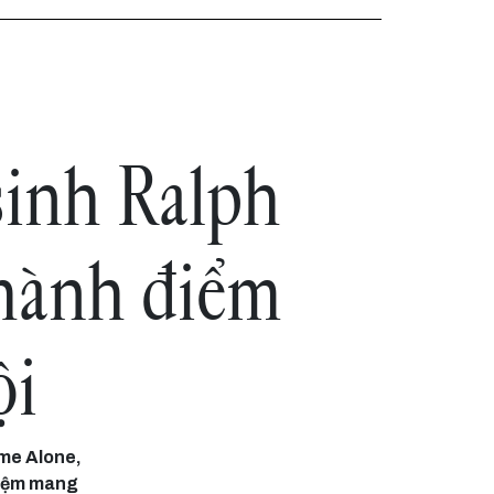
sinh Ralph
thành điểm
ội
me Alone,
niệm mang