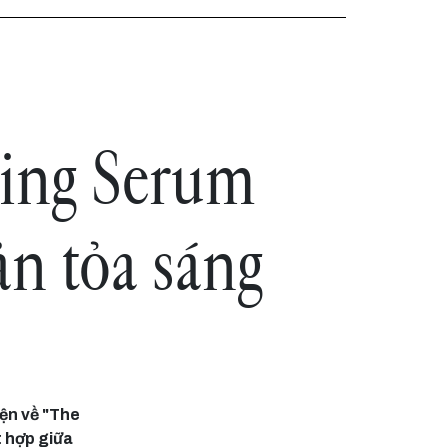
ning Serum
n tỏa sáng
ện về "The
t hợp giữa