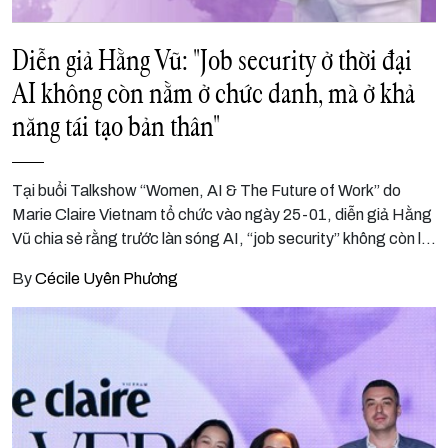
Diễn giả Hằng Vũ: "Job security ở thời đại
AI không còn nằm ở chức danh, mà ở khả
năng tái tạo bản thân"
Tại buổi Talkshow “Women, AI & The Future of Work” do
Marie Claire Vietnam tổ chức vào ngày 25-01, diễn giả Hằng
Vũ chia sẻ rằng trước làn sóng AI, “job security” không còn là
giữ một vị trí ổn định mà là khả năng thích nghi và tái tạo sự
By
Cécile Uyên Phương
nghiệp, đặc biệt với phụ nữ.