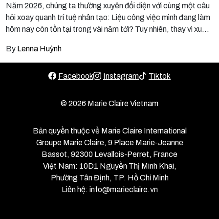
Năm 2026, chúng ta thường xuyên đối diện với cùng một câu
hỏi xoay quanh trí tuệ nhân tạo: Liệu công việc mình đang làm
hôm nay còn tồn tại trong vài năm tới? Tuy nhiên, thay vì xuất
phát từ nỗi lo bị thay thế, một góc nhìn đúng hơn có lẽ là nhìn
By
Lenna Huỳnh
nhận AI như một công cụ: nó đang tạo ra những nỗi lo nào, và
đồng thời đang giải quyết những nỗi lo nào cho nhân loại?
Facebook
Instagram
Tiktok
© 2026 Marie Claire Vietnam
Bản quyền thuộc về Marie Claire International
Groupe Marie Claire, 9 Place Marie-Jeanne
Bassot, 92300 Levallois-Perret, France
Việt Nam: 10D1 Nguyễn Thị Minh Khai,
Phường Tân Định, TP. Hồ Chí Minh
Liên hệ: info@marieclaire.vn