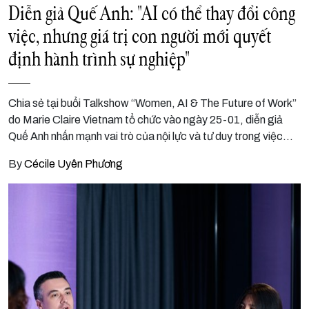
Diễn giả Quế Anh: "AI có thể thay đổi công
việc, nhưng giá trị con người mới quyết
định hành trình sự nghiệp"
Chia sẻ tại buổi Talkshow “Women, AI & The Future of Work”
do Marie Claire Vietnam tổ chức vào ngày 25-01, diễn giả
Quế Anh nhấn mạnh vai trò của nội lực và tư duy trong việc
giúp con người, đặc biệt là phụ nữ, thích nghi và tạo giá trị
By
Cécile Uyên Phương
giữa kỷ nguyên AI.