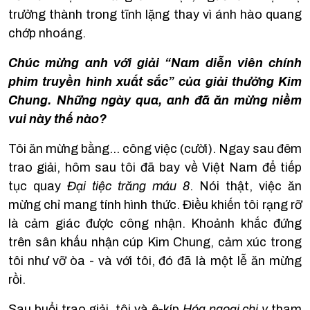
trưởng thành trong tĩnh lặng thay vì ánh hào quang
chớp nhoáng.
Chúc mừng anh với giải “Nam diễn viên chính
phim truyền hình xuất sắc” của giải thưởng Kim
Chung. Những ngày qua, anh đã ăn mừng niềm
vui này thế nào?
Tôi ăn mừng bằng… công việc (cười). Ngay sau đêm
trao giải, hôm sau tôi đã bay về Việt Nam để tiếp
tục quay
Đại tiệc trăng máu 8
. Nói thật, việc ăn
mừng chỉ mang tính hình thức. Điều khiến tôi rạng rỡ
là cảm giác được công nhận. Khoảnh khắc đứng
trên sân khấu nhận cúp Kim Chung, cảm xúc trong
tôi như vỡ òa - và với tôi, đó đã là một lễ ăn mừng
rồi.
Sau buổi trao giải, tôi và ê-kíp
Hóa ngoại chi y
tham