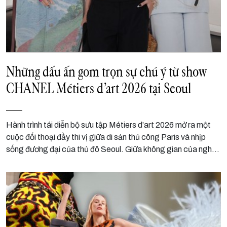
Những dấu ấn gom trọn sự chú ý từ show
CHANEL Métiers d’art 2026 tại Seoul
Hành trình tái diễn bộ sưu tập Métiers d’art 2026 mở ra một
cuộc đối thoại đầy thi vị giữa di sản thủ công Paris và nhịp
sống đương đại của thủ đô Seoul. Giữa không gian của nghệ
thuật đương đại, nhà mốt Pháp khéo léo lay động tâm thức
giới mộ điệu châu Á bằng những giá trị di sản bền vững theo
thời gian.