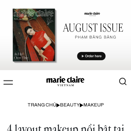
TRANG CHỦ
BEAUTY
MAKEUP
4 layout makeup nổi bật tại