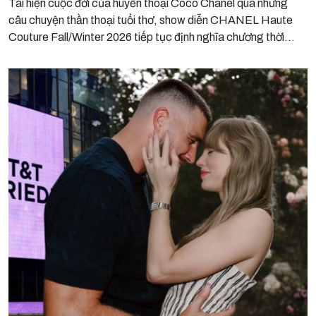
Tái hiện cuộc đời của huyền thoại Coco Chanel qua những
câu chuyện thần thoại tuổi thơ, show diễn CHANEL Haute
Couture Fall/Winter 2026 tiếp tục định nghĩa chương thời
trang tiếp theo bằng những thủ pháp may đo bậc thầy, đồng
thời gợi mở nhiều xu hướng làm đẹp mới cho giới mộ điệu.